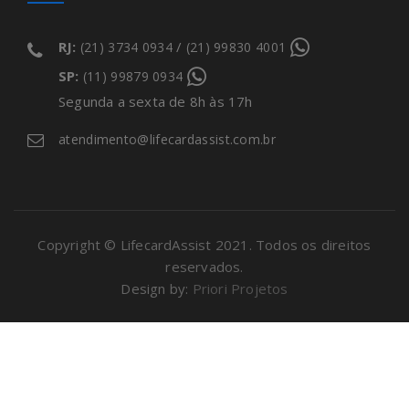
RJ:
/
(21) 3734 0934
(21) 99830 4001
SP:
(11) 99879 0934
Segunda a sexta de 8h às 17h
atendimento@lifecardassist.com.br
Copyright © LifecardAssist 2021. Todos os direitos
reservados.
Design by:
Priori Projetos