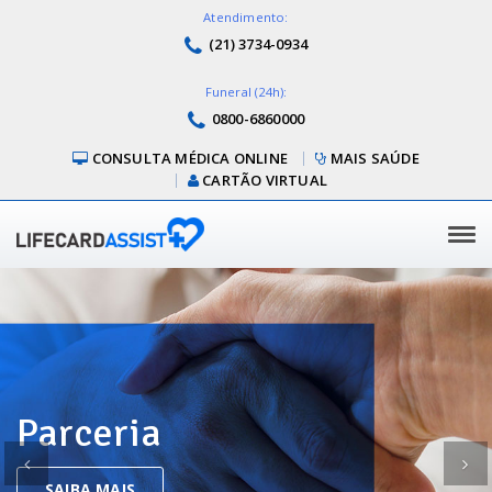
Atendimento:
(21) 3734-0934
Funeral (24h):
0800-6860000
CONSULTA MÉDICA ONLINE
MAIS SAÚDE
CARTÃO VIRTUAL
Tog
navi
Parceria
Previous
Ne
SAIBA MAIS